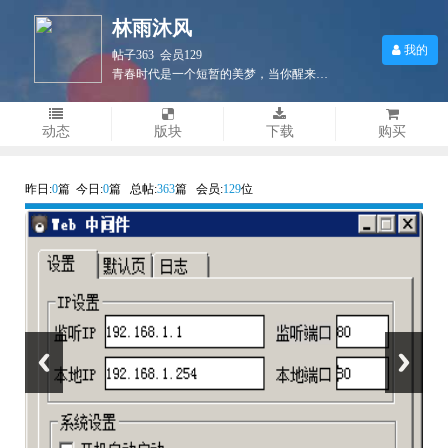
林雨沐风
我的
帖子363 会员129
青春时代是一个短暂的美梦，当你醒来时，它早已消失得无影无踪了。
动态
版块
下载
购买
昨日:
0
篇 今日:
0
篇 总帖:
363
篇 会员:
129
位