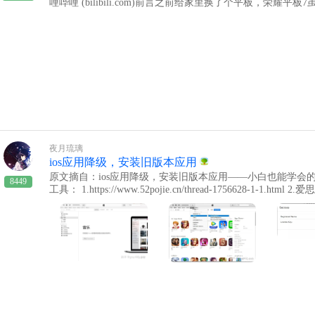
然关闭了"科学上网"，但在IE的代理模式中仍然是启用状态
onsumer_editions_version_24h2_x64_dvd_bfc0d79b.iso|582
端数（按主机名去重）：logql# 提取所有 host 标签，统计唯一值数量 coun
现为正常未开启的状态 6. 到此时其实已经毫无头绪，只好
26620|/ Win11 LTSC 2024：ed2k://|file|zh-cn_windows_11_enterp
csd"}))在面板设置中，可以：选择图表类型（如时间序列
7520256|D6E4FE0BA5FD8A2F22FC9C0326481791|/
第三方浏览器的排斥，所以如果不是必须，不太想装)，在使
近 24 小时/7 天/30 天）添加面板标题和描述✅ 2.4 验证
碰到过相同问题，这时看到一篇文章里关于Edge设置中"使用安
cs 你的服务器IP，或等待真实客户端连接检查日志：bashtail -f /var/l
址"，突然想起来，貌似出问题前，就是把这个设置开起来了 7.
态：bashsudo journalctl -u promtail -f在 Graf
务" - "使用安全的 DNS 指定如何查找网站的网络地址"，将其
计图表
为什么一开始没有使用浏览器自带的重置，因为！！点击重置
夜月琉璃
ios应用降级，安装旧版本应用
原文摘自：ios应用降级，安装旧版本应用——小白也能学会的手把手教
8449
工具： 1.https://www.52pojie.cn/thread-1756628-1-1.html 2.爱思助手(3uto
rles 4.6 以上版本因为系统的限制，ios设备只能从app s
在app store内无法下载到旧版本的应用。但是，在使用过
况：不喜欢新版本界面；新版本增加了很多广告；新版本中一
限或者被取消；……这时，我们就想要下回旧版本应用，但是
app store内下载到旧版本应用了。而ios又不能像安卓那样
那怎么办？不越狱就能实现的方法有两个：上某宝找人帮忙下
用。上某宝找人帮忙下载旧版本应用，往往会需要你的apple
证。所以，最好的办法就是自己学会下载旧版本应用，省钱，
面正式进入教学，按照教学，小白都可以学会哦。下载教程准