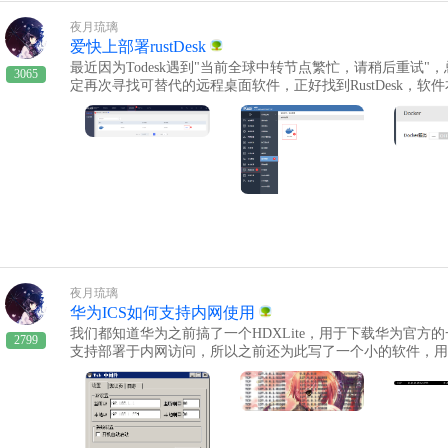
e"、Windows Home Server、Windows Home Server 20
csd.log # 5. 创建 systemd 服务 sudo tee /etc/systemd/system/vlmcsd.service <<'EOF' [Unit] Description=K
系统整理列表百度云链接：https://pan.baidu.com/s/1nvOcHUL 115
夜月琉璃
MS Emulator (vlmcsd) After=network.target [Service] Type=simple User=nobody Group=nogroup ExecStar
3wcq?password=pa39~~~~~~~~~~~~~~~~~~~~~~~~~~~~~~
爱快上部署rustDesk
t=/usr/local/bin/vlmcsd -D -l /var/log/vlmcsd.log Restart=always [Install] WantedBy=multi-user.target EOF
~~~~~~~~~~~~~~~历史软件：包含360安全卫士、腾讯软件
# 6. 启动服务 sudo systemctl daemon-reload sudo systemctl enable --now vlmcs
最近因为Todesk遇到"当前全球中转节点繁忙，请稍后重试"
江民杀毒软件、迅雷、豪杰超级解霸 等等......查看目前进度：历
3065
o ufw allow 1688/tcp sudo ufw reload # 8. 验证服务 sudo systemctl status vlmcsd sudo ss -lntp | grep 1688 t
定再次寻找可替代的远程桌面软件，正好找到RustDesk，软件
pan.baidu.com/s/1OXzjUIG6tvGwC4YxD3EOAg?pwd=8888 115网盘链接：https://115.com/s/sw6195k3wc
ail -f /var/log/vlmcsd.log这时候，我们在Ubuntu终端中，执行vlm
然如此，那为何不自己搭建一个属于自己的远程桌面呢？ 说干就干
q?password=nf45驱动：主板驱动、显卡驱动、声卡驱动、网
1:1688 ... successful 即表明这步成功了三.部署Loki+Promta
的系统 2.公网ip 这里我用的是爱快，(部署方法参考了 【教程】d
度：驱动博物馆百度云链接：https://pan.baidu.com/s/19s7-moZihtUNA
载 Loki（以 v2.9.0 为例，可访问 https://github.com/grafan
器！保姆教程 - NAS交流社区) 首先第一步 ，爱快中默认没有D
接：https://115.com/s/swzyiyg3wcq?password=ea34
存入） cd /tmp wget https://github.com/grafana/loki/releases/downl
ocker 访问：https://yun.ikuai8.com，照图位置找到，选择进行安装 安装好以后，我们回到 爱
oki-linux-amd64.zip sudo mv loki-linux-amd64 /usr/local/bin/loki # 创建配置目录 sudo mkdir -p /etc/loki 
可以看到了 我们点击进入，可以看到默认 是未开启，这里我们 需要把他启用 注意：这里启用前需要
data/loki/{chunks,index} # 创建 Loki 配置文件 sudo tee /etc/loki/config.yaml <<'EOF' auth_enabled: false
在"系统设置" - "磁盘管理"中划分出一个独立的分区以供Dock
server: http_listen_port: 3100 common: path_prefix: /data/loki storage: filesystem: chunks_directory: /data/lo
er的 网络端口，点击 “接口管理”- > "添加" 这里 我们设置的是172.0.0.0/24，完成后如图 然后 ，点击
ki/chunks rules_directory: /data/loki/rules replication_factor: 1 ring: kvstore: store: inmemory schema_confi
镜像管理 ，我们需要 下载 rustDesk的 服务端 下载完成后如图 这时候我们就可以到容器列表进行创
g: configs: - from: 2024-01-01 store: boltdb-shipper object_store: filesystem schema: v11 index: prefix: inde
建了 ，需要创建两个Docker 注意：创建前，我们需要在前面
x_ period: 24h EOF # 创建 systemd 服务 sudo tee /etc/systemd/system/loki.service <<'EOF' [Unit] Descript
的文件夹，分别为hbbr、hbbs，并记下它们的路径 hbbr是中继服务器，hbbs是主服务器 配置参数如
ion=Loki Service After=network.target [Service] Type=simple User=root ExecStart=/usr/local/bin/loki -conf
下： hbbr： 内存 ：1G 启动命令：hbbr 源路径(这里就是我们前面所
ig.file=/etc/loki/config.yaml Restart=always [Install] WantedBy=multi-user.target EOF # 启动 Loki sudo sys
夜月琉璃
t/hbbr 目标路径(这里保持默认)：/root hbbs： 内存：1G 启动命令：hbbs -r [公网ip/公网域名]源路径
temctl daemon-reload sudo systemctl enable --now loki sudo s
华为ICS如何支持内网使用
(这里就是我们前面所创建的路径)：/docker/Docker/rust/hb
集）# 下载 Promtail cd /tmp wget https://github.com/grafana/loki/r
我们都知道华为之前搞了一个HDXLite，用于下载华为官
配置好以后，可以看到容器列表中的两个服务均已经显示"已启
2799
amd64.zip (这里相同，可以直接通过访问下载后拷贝入) unzip promtail-linux-amd64.zip sudo mv promt
支持部署于内网访问，所以之前还为此写了一个小的软件，用于转换内网操作
了，但我们如果想在外网中使用，还需要到"网络设置"-"端
ail-linux-amd64 /usr/local/bin/promtail # 创建 Promtail 配置目录 sudo mkdir -p /etc/promtail # 创建 Prom
新成了ICSLite，遂下载回来看下，仍然是不支持内网访问
果您的ip是公网动态ip，还需要到"高级应用"-"动态域名"
tail 配置文件 sudo tee /etc/promtail/config.yaml <<'EOF' server: http_listen_port: 9080 grpc_listen_port: 0
构，既然如此，那就好办了，首先通过netstat -an查看监听信息，发
们即可实现部署rustDesk 注意： 1.这里映射端口需要注意，21
positions: filename: /tmp/positions.yaml clients: - url: http://localhost:3100/loki/api/v1/push scrape_configs:
那么我们第一步自然是要先解决，让其监听0.0.0.0:51299 找到软件的目录，发现熟悉的身影“tomca
这两个端口映射时所填写的内网ip为hbbs对应的ip；21117 
- job_name: vlmcsd static_configs: - targets: - localhost labels: job: vlmcsd host: ${HOSTNAME} # 关键：
t”，那么剩下的就简单了，进到tomcat目录，找到conf文件夹，在
候对应的内网ip为hbbr的内网ip，而不是hbbs的内网ip 2.以上
以主机名作为标签，用于按主机名统计 __path__: /var/log/vlmcsd.log EOF # 创建 systemd 服务 sudo tee
记事本打开，可以看到里面都是英文，不用担心，我们只需要找到 <Connector executor="tomcat
别说明： 1.rustDesk 提示中继服务器无法连接 检查创建hb