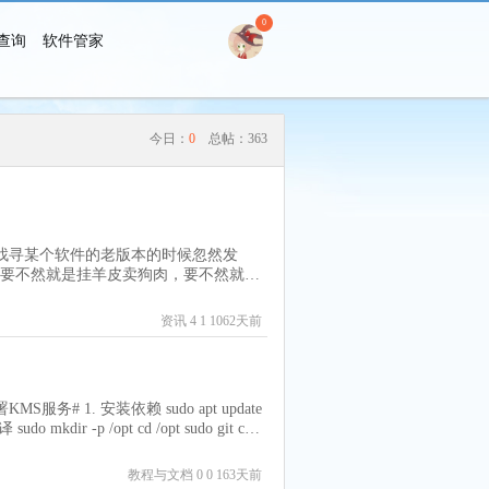
0
查询
软件管家
搜 索
今日：
0
总帖：
363
在找寻某个软件的老版本的时候忽然发
要不然就是挂羊皮卖狗肉，要不然就是
觉得资源最大的价值在于分享和流动，
让后面寻找的人重蹈覆辙，便有此计划
资讯
4
1 1062天前
 3.驱动问：目前已经完成进度及下载方
文件夹目录下的表格文件 下载方式为百
以后是否会考虑收费？ 我们的目的是让
最大的动力就是我们的资源能给予到你
# 1. 安装依赖 sudo apt update
、BetaArchive、WinWorld
==========================
$(nproc)" # 3. 安装到系统目录
ndows 95、Windows Codename "Nas
s /usr/local/bin/ # 4. 创建日志文
ws NT 4、Windows Codename "Neptun
教程与文档
0
0 163天前
o chown nobody:nogroup /var/log/vlm