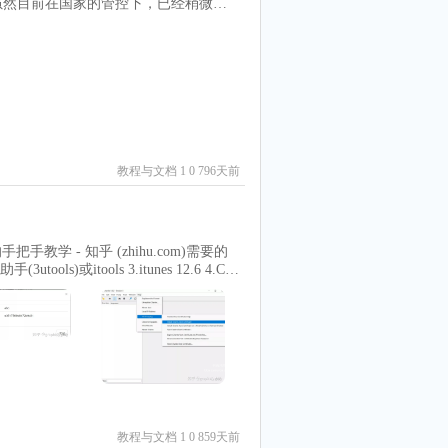
，而导致无法正常打开网页，经过检查发
9044224|EF683BDE621E6BC2A96AB2ACEC6
t(count by (host) ({job="vlm
先装一个第三方浏览器先顶着(因为对于
rise_ltsc_2024_x64_dvd_cff9cd2d.iso|528
图、表格、统计数字等）设置时间范围（最
用过程中，顺带搜索了下看有没有人也
整个流程模拟激活请求：从其他机器执行 vlm
全的 DNS 指定如何查找网站的网络地
og/vlmcsd.log查看 Promtail 状
 赶紧到"设置" - "隐私、安全性和服
ana 中查看统计面板：应该能看到按主机名聚合的激活统
关闭 8. 终于，Edge恢复正常后续ps：
居然什么反应都没有！！！
教程与文档
1
0 796天前
学 - 知乎 (zhihu.com)需要的
ols)或itools 3.itunes 12.6 4.Cha
tore内下载应用，而且当我们将应用更新之后，
程中，我们总是会遇到需要旧版本应用的情
些功能需要收费了；新版本一些功能受
就像前面提到的那样，我们已经无法从
，通过豌豆荚等app下载历史版本的应用，
载旧版本应用；自己学会下载旧版本应
 id和密码，这样安全吗？这谁也无法保
安全，无需求别人。废话不再多说，下
备好你的手机，电脑以及数据线。第一
教程与文档
1
0 859天前