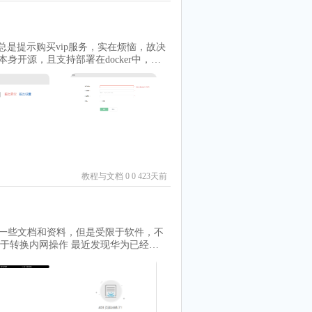
11....查看目前进度：【腾讯文档】历史Windows
网盘链接：https://115.com/s/sw61eug
~~~~~~~~~~~~~~~~~~~~~~~~~~~~~~~
、金山软件、Microsoft软件、瑞星软件、
d # 7. 开放防火墙端口 sud
，总是提示购买vip服务，实在烦恼，故决
史软件整理列表百度云链接：https://
本身开源，且支持部署在docker中，既
cs，可以看到：Connecting to 127.0.0.
！ 软件部署需要：1.支持Docker
卡驱动、磁盘控制器驱动.....查看目前进
il+Grafana首先安装 Loki（日志存储）# 下
ocker搭建RustDesk远程桌面服务
emi_jR57w?pwd=8888 115网盘链
a/loki/releases 获取最新版后通过SFTP等方式
ocker，所以 我们 需要在爱快中部署D
oad/v2.9.0/loki-linux-amd64.zip unzip l
快中，就
/
er使用 启用后，我们首先需要配置dock
所分配的Docker目录中先创建两个对应
教程与文档
0
0 423天前
创建的路径)：/docker/Docker/rus
ystemctl status loki安装 Promtail（日志采
bs目标路径(这里保持默认)：/root 以上部分
eleases/download/v2.9.0/promtail-linux-
方的一些文档和资料，但是受限于软件，不
用"，此时在内网中通过ip就可以使用
 最近发现华为已经更
口映射"中将对应的端口映射出去，同时如
，通过查看文件结构，发现这次是开放结
中添加一个动态域名，通过以上的步骤，我
现仅仅只监听了127.0.0.1:51299，
115、21116为hbbs提供对应服务，所以
端口为hbbr提供服务，所以映射该端口的时
里面找到"server.xml"这个文件，用
的端口开放类型建议均设置为tcp+udp 特
Threa
bs的启动命令及公网地址对应的21117端口