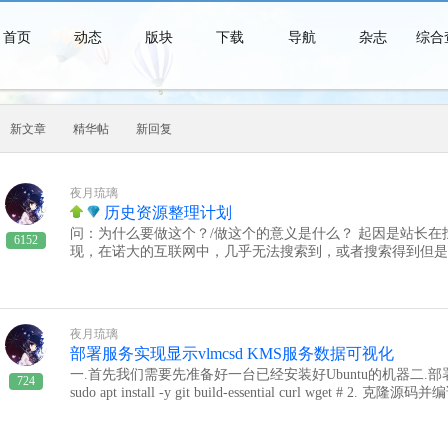
首页
动态
版块
下载
导航
杂志
综合
新文章
精华帖
新回复
青春时代是一个短暂的美梦，当你醒来时，它早已消失得无影无踪了。
夜月琉璃
历史资源整理计划
问：为什么要做这个？/做这个的意义是什么？ 起因是站长
6152
现，在诺大的互联网中，几乎无法搜索到，或者搜索得到但是
收费或者有着繁琐的下载条件，或许站长属于老一辈的人吧，
既然自己会需要寻找，那么一定也会有人也寻找，所以为了不
问：主要包含什么？ 主要包含两个方面：1.操作系统 2.软件
式？ 该计划为一个非常漫长的计划，具体进度可以查看对应
夜月琉璃
度网盘及115网盘，资源均为同步更新问：是否收费，或者说
部署服务实现显示vlmcsd KMS服务数据可视化
资源能得到分享和流动，所以我们承诺永远不会去收费，我们
一.首先我们需要先准备好一台已经安装好Ubuntu的机器二.部署KMS服务
帮助最后：在资源收集过程中，部分资源由 无忧论坛 、 南月爱怀旧软件
724
sudo apt install -y git build-essential curl wget # 2. 克隆源码并编译 sudo mkdir -p /opt cd /opt sudo git clo
提供，在这里对此表示感谢！============================
ne --depth=1 https://github.com/Wind4/vlmcsd.git cd vlmcsd sudo make -j"
========================操作系统：包含Windows 1.0 、Wi
sudo install -m 755 bin/vlmcsd /usr/local/bin/ sudo install -m 755 bin/vlmc
hville"、Windows 98、Windows Me 、 Windows NT 3.x、Windo
件（关键：用于 Promtail 采集） sudo touch /var/log/vlmcsd.log sud