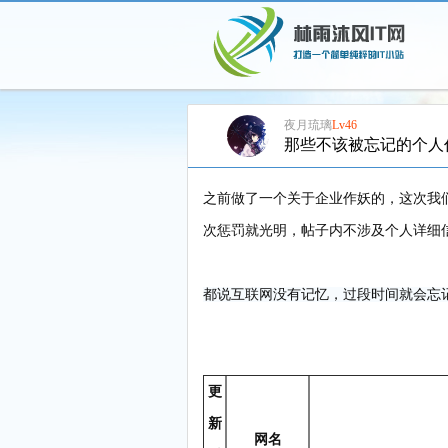
夜月琉璃
Lv46
那些不该被忘记的个人
加入115生活VIP，立享尊贵服务
之前做了一个关于企业作妖的，这次我
次惩罚就光明，帖子内不涉及个人详细
都说互联网没有记忆，过段时间就会忘
更
新
网名