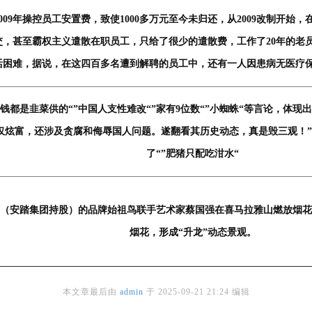
009年操控员工安置费，致使1000多万元至今未归还，从2009改制开
，甚至霸权主义遣散在职员工，只给了很少的遣散费，工作了20年的老员
活困难，据说，在这四百多名遭到解聘的员工中，还有一人因患病无医疗
钱都是韭菜供的“”中国人支性难改“”家有9位数“”小蜘蛛“等言论，体
仅炫富，还涉及贪腐和侮辱国人问题。遂翻看其历史动态，真是毁三观！”
了“”肥猪只配吃泔水“
体育（安踏集团持股）的品牌始祖鸟联手艺术家蔡国强在喜马拉雅山燃放烟
烟花，形成“升龙”动态景观。
本文章最后由
admin
于
2025-09-21 21:24
编辑