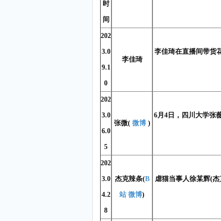
时
间
202
3.0
李佳琦在直播间带货花
李佳琦
9.1
0
202
3.0
6月4日，四川大学张
张微(
微博
)
6.0
5
202
3.0
杰克辣条(
B
虐猫当事人徐某辉(
4.2
站
微博
)
8