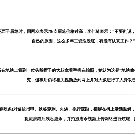
西子眉笔时，因网友表示79/支眉笔价格过高，李佳琦表示：“不要乱说
自己的原因，这么多年工资涨没涨，有没有认真工作？”
薇在地铁上看到一位头戴帽子的大叔拿着手机在拍照，她认为这是“地铁偷
究，但事后仍将相关视频放到网上并对大叔进行了人身攻
杰克辣条)对猫拔指甲、铁签穿刺、火烧、拖行踩踏，捆绑在树上活活肢解
捉流浪猫后残忍虐杀，并拍摄虐杀视频上传网络进行炫耀、