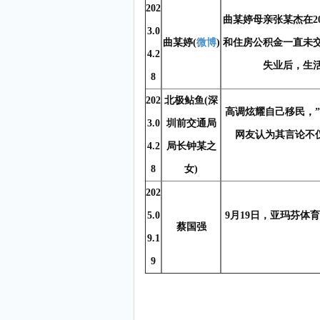
202
曲某婷母亲张某杰在2
3.0
曲某婷(
微博
)
和住房公积金一直未交
4.2
失业后，生
8
202
北极鲇鱼(深
高调炫耀自己移民，”
3.0
圳前交通局
网友认为其言论不
4.2
局长钟某之
8
女)
202
5.0
9月19日，亚玛芬
蔡国强
9.1
9