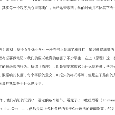
。其实每一个程序员心里都明白，自己这些东西，学的时候并不比其它专
》教材，这个女生像小学生一样在书上划满了横杠杠，笔记做得满满的
程有必要做笔记？我们的应试教育的确害了不少学生，在上《原理》这一
的最愚蠢的行为。所谓《原理》，即是需要掌握它为什么这样做，学习wh
数据帧的长度，每个字段的意义，IP报头的格式等等，但是忘了路由的原则
滚瓜烂熟却等于什么也没学。
确切的记得C++语法的各个细节。看完了C++教程后看《Thinking in
this C++, that C++……，然后是网上各种各样的关于C++语法的奇闻逸