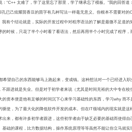
：“C++ 太难了，学了这里忘了那里，学了继承忘了模板。”我的回答道
和孔已己炫耀茴香豆的茴字有几种写法一样毫无意义。你根本不需要对的C
。我有个结论就是，实际的开发过程中对程序语法的了解是最微不足道的知识
的时候，只花了半个小时看了看语法，然后再用半个小时完成了程序，而一
希望自己的东西能够马上跑起来，变成钱。这种想法对一个已经进入职
快，不跟进就是失业。但是对于初学者来说（尤其是时间充裕的大中专在校
的资本便是他有足够的时间沉下心来学习基础性的东西，学习why 而不
的驱使，为了最大化的降低软件开发的成本。但在IT领域内的现实就是这
术出来，都有许多初学者跟进，这些初学者由于缺乏必要的基础而使得自
基础的课程，比方数据结构，操作系统原理等等虽然不能让你立马就实现一