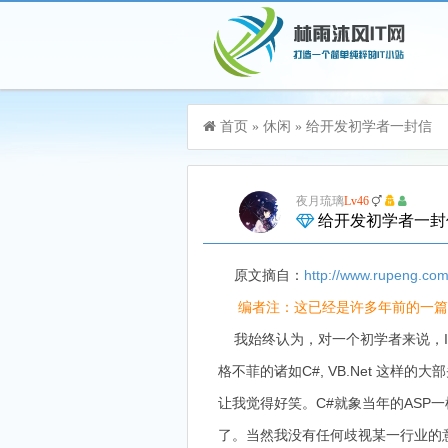
游客，您好！您可以
登录
或
注册
首页
»
休闲
»
给开发初学者一封信
加入115生活VIP，立享尊贵服务
夜月琉璃
Lv46
给开发初学者一
原文摘自：
http://www.rupeng.com
编者注：这已经是许多年前的一篇
我始终认为，对一个初学者来说，
格不菲的诸如C#, VB.Net 这
让我觉得好笑。C#就象当年的ASP一
了。当然我没有任何歧视某一行业的