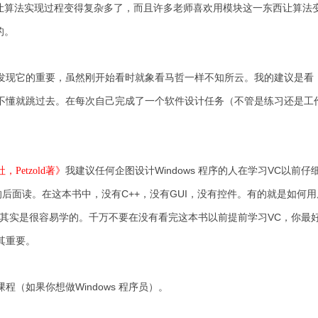
法让算法实现过程变得复杂多了，而且许多老师喜欢用模块这一东西让算法
好的。
发现它的重要，虽然刚开始看时就象看马哲一样不知所云。我的建议是看
不懂就跳过去。在每次自己完成了一个软件设计任务（不管是练习还是工
我建议任何企图设计Windows 程序的人在学习VC以前仔细
Petzold著》
本书的后面读。在这本书中，没有C++，没有GUI，没有控件。有的就是如何用原
C其实是很容易学的。千万不要在没有看完这本书以前提前学习VC，你最
见其重要。
程（如果你想做Windows 程序员）。