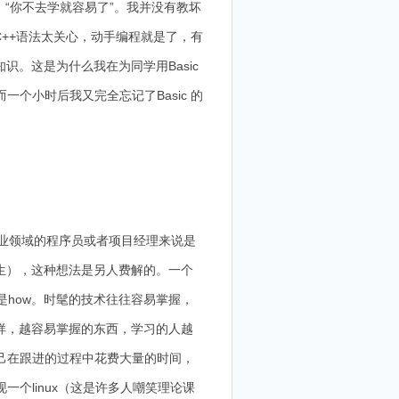
：“你不去学就容易了”。我并没有教坏
++语法太关心，动手编程就是了，有
。这是为什么我在为同学用Basic
个小时后我又完全忘记了Basic 的
业领域的程序员或者项目经理来说是
生），这种想法是另人费解的。一个
是how。时髦的技术往往容易掌握，
样，越容易掌握的东西，学习的人越
己在跟进的过程中花费大量的时间，
个linux（这是许多人嘲笑理论课