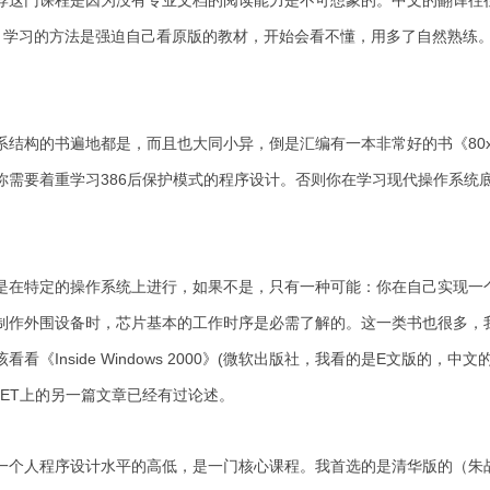
荐这门课程是因为没有专业文档的阅读能力是不可想象的。中文的翻译往
。学习的方法是强迫自己看原版的教材，开始会看不懂，用多了自然熟练
系结构的书遍地都是，而且也大同小异，倒是汇编有一本非常好的书《80
你需要着重学习386后保护模式的程序设计。否则你在学习现代操作系统
是在特定的操作系统上进行，如果不是，只有一种可能：你在自己实现一
制作外围设备时，芯片基本的工作时序是必需了解的。这一类书也很多，
Inside Windows 2000》(微软出版社，我看的是E文版的，中文的书
NET上的另一篇文章已经有过论述。
一个人程序设计水平的高低，是一门核心课程。我首选的是清华版的（朱战