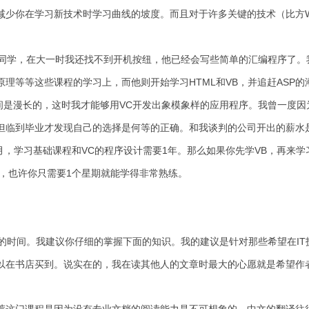
少你在学习新技术时学习曲线的坡度。而且对于许多关键的技术（比方Win3
学，在大一时我还找不到开机按纽，他已经会写些简单的汇编程序了。
理等等这些课程的学习上，而他则开始学习HTML和VB，并追赶ASP的潮
时间是漫长的，这时我才能够用VC开发出象模象样的应用程序。我曾一度
但临到毕业才发现自己的选择是何等的正确。和我谈判的公司开出的薪水
月，学习基础课程和VC的程序设计需要1年。那么如果你先学VB，再来
B，也许你只需要1个星期就能学得非常熟练。
时间。我建议你仔细的掌握下面的知识。我的建议是针对那些希望在IT
以在书店买到。说实在的，我在读其他人的文章时最大的心愿就是希望