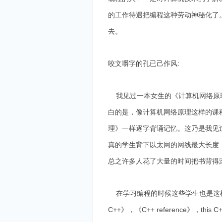
的工作待遇把编程这种劳动神秘化了
去。
咬文嚼字的孔已己作风:
我见过一本女生的《计算机网络原理
白的是，像计算机网络原理这样的课
理》一样逐字背诵记忆。这乃是我见过
真的学生背下以太网的网线最大长度，
总之许多人花了大量的时间把书背得
在学习编程的时候这些学生也是这样，他们
C++》，《C++ reference》，