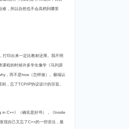
业难，所以自然也不会高档到哪里
，打印出来一定比教材还厚。我不明
类课程的时候许多学生像学《马列原
y，而不是how（怎样做）。极端认
，忘了TCP/IP协议设计的宗旨。
 C++》（确实是好书），《Inside
事，然后发现自己又忘了C++的一些语法，最