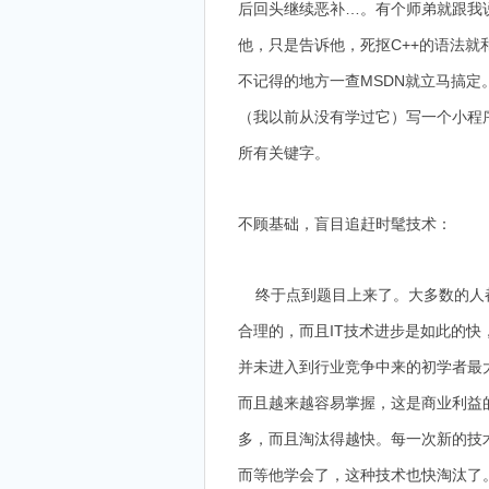
后回头继续恶补…。有个师弟就跟我说
他，只是告诉他，死抠C++的语法就
不记得的地方一查MSDN就立马搞定
（我以前从没有学过它）写一个小程序
所有关键字。
不顾基础，盲目追赶时髦技术：
终于点到题目上来了。大多数的人都
合理的，而且IT技术进步是如此的
并未进入到行业竞争中来的初学者最大
而且越来越容易掌握，这是商业利益
多，而且淘汰得越快。每一次新的技
而等他学会了，这种技术也快淘汰了。