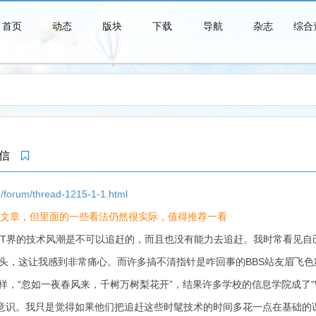
首页
动态
版块
下载
导航
杂志
综合
青春时代是一个短暂的美梦，当你醒来时，它早已消失得无影无踪了。
封信
/forum/thread-1215-1-1.html
文章，但里面的一些看法仍然很实际，值得推荐一看
IT界的技术风潮是不可以追赶的，而且也没有能力去追赶。我时常看见自
样的大部头，这让我感到非常痛心。而许多搞不清指针是咋回事的BBS站友眉飞
样，“忽如一夜春风来，千树万树梨花开”，结果许多学校的信息学院成了“W
意识。我只是觉得如果他们把追赶这些时髦技术的时间多花一点在基础