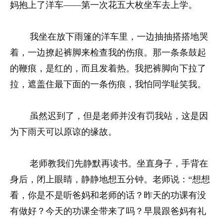
妈抱上了洋车——第一次花五大枚坐车去上学。
我坐在放下雨篷的洋车里，一边抽抽搭搭地哭
着，一边撩起裤脚来检查我的伤痕。那一条条鼓起
的鞭痕，是红的，而且发着热。我把裤脚向下拉了
拉，遮盖住最下面的一条伤痕，我怕同学耻笑我。
虽然迟到了，但是老师并没有罚我站，这是因
为下雨天可以原谅的缘故。
老师教我们先静默再读书。坐直身子，手背在
身后，闭上眼睛，静静地想五分钟。老师说：“想想
看，你是不是听爸妈和老师的话？昨天的功课有没
有做好？今天的功课全带来了吗？早晨跟爸妈有礼