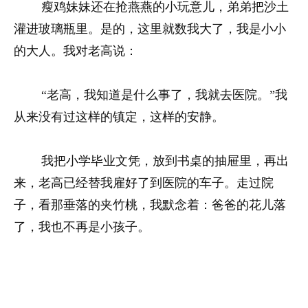
瘦鸡妹妹还在抢燕燕的小玩意儿，弟弟把沙土
灌进玻璃瓶里。是的，这里就数我大了，我是小小
的大人。我对老高说：
“老高，我知道是什么事了，我就去医院。”我
从来没有过这样的镇定，这样的安静。
我把小学毕业文凭，放到书桌的抽屉里，再出
来，老高已经替我雇好了到医院的车子。走过院
子，看那垂落的夹竹桃，我默念着：爸爸的花儿落
了，我也不再是小孩子。