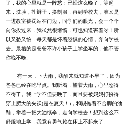
了，我的心里就是一阵愁：已经这么晚了，等起
来，洗脸，扎辫子，换制服，再到学校去，准又是
一进教室被罚站在门边，同学们的眼光，会一个个
向你投过来，我虽然很懒惰，可也知道害羞呀！所
以又愁又怕，每天都是怀着恐惧的心情，奔向学校
去。最糟的是爸爸不许小孩子上学坐车的，他不管
你晚不晚。
有一天，下大雨，我醒来就知道不早了，因为
爸爸已经在吃早点。我听着，望着大雨，心里愁得
不得了。我上学不但要晚了，而且要被妈妈打扮得
穿上肥大的夹袄(是在夏天！)，和踢拖着不合脚的油
鞋，举着一把大油纸伞，走向学校去！想到这么不
舒服地上学，我竟有勇气赖在床上不起来了。