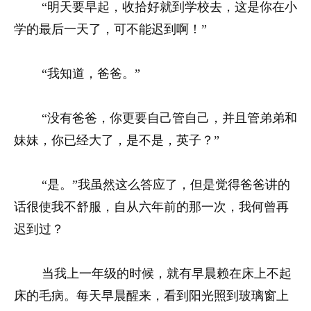
“明天要早起，收拾好就到学校去，这是你在小
学的最后一天了，可不能迟到啊！”
“我知道，爸爸。”
“没有爸爸，你更要自己管自己，并且管弟弟和
妹妹，你已经大了，是不是，英子？”
“是。”我虽然这么答应了，但是觉得爸爸讲的
话很使我不舒服，自从六年前的那一次，我何曾再
迟到过？
当我上一年级的时候，就有早晨赖在床上不起
床的毛病。每天早晨醒来，看到阳光照到玻璃窗上