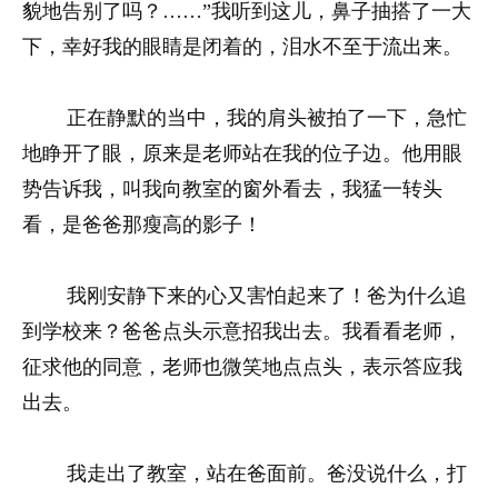
貌地告别了吗？……”我听到这儿，鼻子抽搭了一大
下，幸好我的眼睛是闭着的，泪水不至于流出来。
正在静默的当中，我的肩头被拍了一下，急忙
地睁开了眼，原来是老师站在我的位子边。他用眼
势告诉我，叫我向教室的窗外看去，我猛一转头
看，是爸爸那瘦高的影子！
我刚安静下来的心又害怕起来了！爸为什么追
到学校来？爸爸点头示意招我出去。我看看老师，
征求他的同意，老师也微笑地点点头，表示答应我
出去。
我走出了教室，站在爸面前。爸没说什么，打