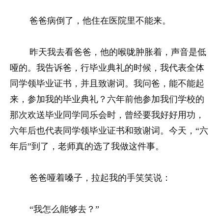
爸爸病倒了，他住在医院里不能来。
昨天我去看爸爸，他的喉咙肿胀着，声音是低
哑的。我告诉爸，行毕业典礼的时候，我代表全体
同学领毕业证书，并且致谢词。我问爸，能不能起
来，参加我的毕业典礼？六年前他参加我们学校的
那次欢送毕业同学同乐会时，曾经要我好好用功，
六年后也代表同学领毕业证书和致谢词。今天，“六
年后”到了，老师真的选了我做这件事。
爸爸哑着嗓子，拉起我的手笑笑说：
“我怎么能够去？”