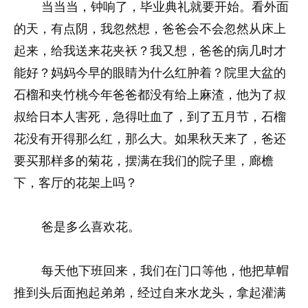
当当当，钟响了，毕业典礼就要开始。看外面
的天，有点阴，我忽然想，爸爸会不会忽然从床上
起来，给我送来花夹袄？我又想，爸爸的病几时才
能好？妈妈今早的眼睛为什么红肿着？院里大盆的
石榴和夹竹桃今年爸爸都没有给上麻渣，他为了叔
叔给日本人害死，急得吐血了，到了五月节，石榴
花没有开得那么红，那么大。如果秋天来了，爸还
要买那样多的菊花，摆满在我们的院子里，廊檐
下，客厅的花架上吗？
爸是多么喜欢花。
每天他下班回来，我们在门口等他，他把草帽
推到头后面抱起弟弟，经过自来水龙头，拿起灌满