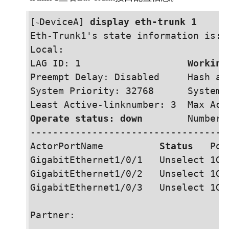
[
Device
A] 
display eth-trunk 1
~
Eth-Trunk1's state information is:

Local:

LAG ID: 1                   
Working
Preempt Delay: Disabled     Hash ar
System Priority: 32768      System I
Operate status: down
        Number 
-----------------------------------
ActorPortName          
Status
   Por
GigabitEthernet
1/0/1
   Unselect 1GE
GigabitEthernet
1/0/2
   Unselect 1GE
GigabitEthernet
1/0/3
   Unselect 1GE
Partner:

-----------------------------------