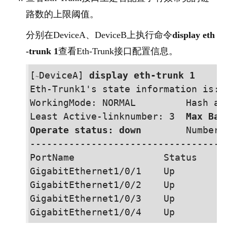
路数的上限阈值。
分别在
Device
A、
Device
B上执行命令
display eth
-trunk 1
查看Eth-Trunk接口配置信息。
[
Device
A] 
display eth-trunk 1
~
Eth-Trunk1's state information is:

WorkingMode: NORMAL         Hash ar
Least Active-linknumber: 3  
Max Ban
Operate status: down
        Number 
-----------------------------------
PortName                Status      
GigabitEthernet
1/0/1
    Up          
GigabitEthernet
1/0/2
    Up          
GigabitEthernet
1/0/3
    Up          
GigabitEthernet
1/0/4