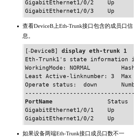
GigabitEthernet
1/0/2
    Up        
GigabitEthernet
1/0/3
查看
Device
B上Eth-Trunk接口包含的成员口信
息。
[
Device
B] 
display eth-trunk 1
~
Eth-Trunk1's state information is:
WorkingMode: NORMAL         Hash 
Least Active-linknumber: 3  Max B
Operate status:  down       Number
PortName
                Status    
GigabitEthernet
1/0/1
    Up        
GigabitEthernet
1/0/2
如果设备两端Eth-Trunk接口成员口数不一