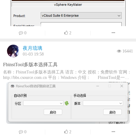
GameBar_2.622.3232.0_language-zh-hant.appx
GameBar_2.622.3232.0_x64.appx GetHelpApp_10.2201.421.0_language-
zh-hans.appx GetHelpApp_10.2201.421.0_language-zh-hant.appx
GetHelpApp_10.2201.421.0_x64.appx GetStarted_10.2204.1.0_language-
zh-hans.msix GetStarted_10.2204.1.0_language-zh-hant.msix
GetStarted_10.2204.1.0_x64.msix MapsStub_1.0.39.0_language-zh-
hans.msix MapsStub_1.0.39.0_language-zh-hant.msix
0
2
Microsoft.HEIFImageExtension_8wekyb3d8bbwe.x64.appx
Microsoft.HEVCVideoExtension_8wekyb3d8bbwe.x64.appx
Microsoft.NET.Native.Framework.x64.1.3.appx
夜月琉璃
16441
Microsoft.NET.Native.Framework.x64.1.7.appx
01-03 19:58
Microsoft.NET.Native.Framework.x64.2.2.appx
Microsoft.SecHealthUI_8wekyb3d8bbwe.appx
FbinstTool多版本选择工具
Microsoft.SkypeApp_kzf8qxf38zg5c.appxbundle
Microsoft.UI.Xaml.x64.2.1.appx Microsoft.UI.Xaml.x64.2.3.appx
名称：FbinstTool多版本选择工具 语言：中文 授权：免费软件 官网：
Microsoft.UI.Xaml.x64.2.4.appx Microsoft.UI.Xaml.x64.2.7.appx
http://bbs.csource.com.cn 平台：Windows 介绍： FbinstTool是一款
Microsoft.VCLibs.x64.14.00.Desktop.appx
可以方便制作可启动U盘的软件，可以用来制作winpe，做GHO还原系
Microsoft.VP9VideoExtensions_8wekyb3d8bbwe.x64.appx
统的U盘启动引导工具。FbinstTool的特点是安全，不像量产那样危
Microsoft.WebMediaExtensions_1.0.42192.0_language-zh-hans.appx
险，还要找各种各样的量产工具。FbinstTool通过产生一个隐藏的分区
Microsoft.WebMediaExtensions_1.0.42192.0_language-zh-hant.appx
来保存文件，只读，兼容性好，对于老机器不能用量产U盘启动的也
Microsoft.WebMediaExtensions_1.0.42192.0_x64.appx
能支持一部分。维护方便，可以对隐藏区域进行文件管理。我们知道
MicrosoftWindows.Client.WebExperience_x64.appx
目前有1.6、1.7，有时候需要准备两个版本总觉得很不方便，那么有了
NewsStub_1.0.1.0_language-zh-hans.msix NewsStub_1.0.1.0_language-zh-
hant.msix News_4.55.40581.0_language-zh-hans.msix
该软件你从此不需考虑那么多，软件集成1.5、1.6、1.7三大版本，支
News_4.55.40581.0_language-zh-hant.msix News_4.55.40581.0_x64.msix
持自动识别U盘已初始化版本自动识别程序执行逻辑：程序识别基于
NotepadApp_11.2112.32.0_language-zh-hans.msix
第三方程序，运行的时候会在程序当前目录下释放check.exe文件，该
NotepadApp_11.2112.32.0_language-zh-hant.msix
0
2
文件作用主要是检查当前是否有使用FB格式化的磁盘，执行完成后会
NotepadApp_11.2112.32.0_x64.msix