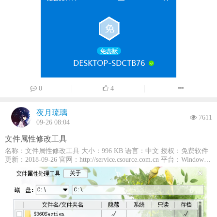
品，软件功能非常强大，界面简洁明晰、操作方便快捷，设计得很人
zh-hans.msix XboxPcApp_2105.1000.24.0_language-zh-hant.msix
性化。可以支持内网穿透、IP代理、端口隧道转发等功能，实现外网
XboxPcApp_2105.1000.24.0_x64.msix
轻松访问内网，随时随地移动办公。 免费版仅支持最多三个终端使
XboxStub_2105.900.24.0_language-zh-hant.msix
用，需注意应用场景： 家中建站 我是站长：无需公网IP、不
YourPhone.Package_1.22022.147.0_language-zh-hans.msix
用机房托管、虚拟主机的价格，独立服务器的配置。建网站，私有
YourPhone.Package_1.22022.147.0_language-zh-hant.msix
云。 远程桌面 我常出差：连接系统远程桌面。在外操纵家中
YourPhone.Package_1.22022.147.0_x64.msix
YourPhoneStub_0.22022.147.0_language-zh-hans.msix
电脑，手机也能远程桌面，调取资料简单快捷。 游戏服务器
YourPhoneStub_0.22022.147.0_language-zh-hant.msix
我是玩家：我的世界……邀请朋友加入联机，内网开服，一起沉迷历
险与创作，分享伟大造物主的荣耀。 ERP互连互通 我是账
务：支持OA办公/财务软件/连锁店管理，把分支办公室连起来。还支
持远程操作打印机。 SVN代码库 我是程序猿：抱上笔记本，
0
4
来一场说走就走的旅行。知你如知己，正如写到这，想到了你此刻的
目光。运行截图： 下载地址：点击跳转到官方下载
夜月琉璃
7611
09-26 08:04
文件属性修改工具
名称：文件属性修改工具 大小：996 KB 语言：中文 授权：免费软件
更新：2018-09-26 官网：http://service.csource.com.cn 平台：Windows
介绍： 文件属性修改工具，便捷修改文件的属性信息运行截图：下载
地址：文件属性修改工具