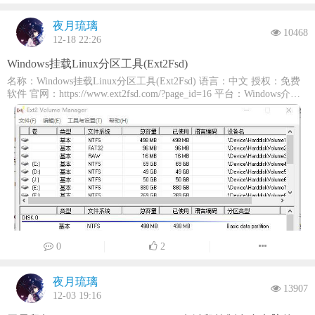
生成一个info.txt的文件，以上两个文件为系统属性+隐藏状态，识别完
OfficeApp_18.2204.1141.0_language-zh-hans.appx
成后会在自动识别的区域内显示出对应分区，如果有设备，则点击启
OfficeApp_18.2204.1141.0_language-zh-hant.appx
夜月琉璃
动时程序会通过读取分区的512字节寻找对应关键值，FB1.6的关键值
OfficeApp_18.2204.1141.0_x64.appx onedrive_19.23.11.0_language-zh-
10468
12-18 22:26
为{01,06,03}，FB1.7的关键值为{01,07,04}，并根据关键值来启动对
hans.appx onedrive_19.23.11.0_language-zh-hant.appx
onedrive_19.23.11.0_x64.appx outlookim.language-ar-sa.appx
应的版本运行截图：程序下载：点击下载 （检测报告）源码下载：点
Windows挂载Linux分区工具(Ext2Fsd)
outlookim.language-zh-cn.appx outlookim.language-zh-tw.appx
击访问2023年01月08日更新：原程序基于易语言开发，新版已移植到
outlookim_x64.appx Paint_11.2201.22.0_language-zh-hans.msix
火山编程，针对旧版被误报进行了优化
名称：Windows挂载Linux分区工具(Ext2Fsd) 语言：中文 授权：免费
Paint_11.2201.22.0_language-zh-hant.msix Paint_11.2201.22.0_x64.msix
软件 官网：https://www.ext2fsd.com/?page_id=16 平台：Windows介
PeopleApp_language-zh-hans.appx PeopleApp_language-zh-hant.appx
绍： Ext2Fsd是一个非常经典的Windows挂载linux分区工具，开源且免
PeopleApp_x64.appx PowerAutomateDesktop-10.0.3735.0-x64.msix
费，能够是实现在Windows操作系统下挂载Linux系统的ext2、ext3和
PowerAutomateDesktopStubPackage_1.0.219.0_language-zh-hans.msix
ext4分区，并可以像在Windows磁盘一样在Linux分区中读写数据，该
PowerAutomateDesktopStubPackage_1.0.219.0_language-zh-hant.msix
pptTeam.language-zh-cn.appx pptTeam.language-zh-tw.appx
软件支持简体中文，对于国内用户来说非常友好。如何读取linux分
pptTeam_x64.appx PurchaseApp_12008.1001.1.0_language-zh-hans.appx
区：Linux分区加载后会映射为普通的Windows驱动器，读写数据就跟
PurchaseApp_12008.1001.1.0_language-zh-hant.appx
普通的windows分区一样。运行截图：下载地址：点击下载
PurchaseApp_12008.1001.1.0_x64.appx
ScreenSketch_11.2201.12.0_language-zh-hans.msix
ScreenSketch_11.2201.12.0_language-zh-hant.msix
ScreenSketch_11.2201.12.0_x64.msix
SolitaireCollectionStub_4.12.3170.0_x64.msix
Solitaire_4.12.3171.0_language-zh-hans.msix
Solitaire_4.12.3171.0_language-zh-hant.msix
0
2
Solitaire_4.12.3171.0_x64_Win10_Shipping.msix
SoundRecorder_10.2103.28.0_language-zh-hans.appx
SoundRecorder_10.2103.28.0_language-zh-hant.appx
夜月琉璃
13907
SoundRecorder_10.2103.28.0_x64.appx
12-03 19:16
StickyNotesStub_4.0.422.0_language-zh-hans.msix
StickyNotesStub_4.0.422.0_language-zh-hant.msix