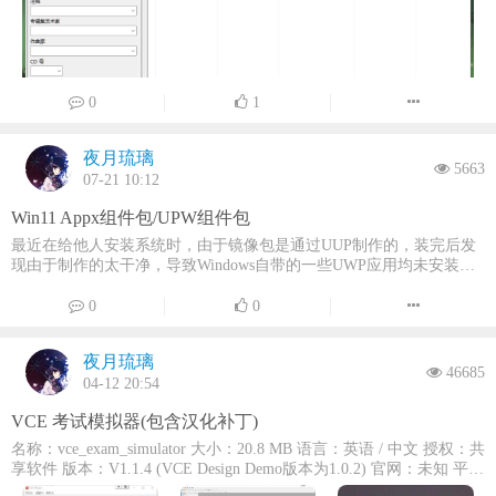
创建播放列表等。运行截图：程序下载：官网下载：Mp3tag -
Download网盘下载：蓝奏云(访问密码：hfbd) 城通网盘(访问密码:
4496)本地下载： 本地下载
0
1
夜月琉璃
5663
07-21 10:12
Win11 Appx组件包/UPW组件包
最近在给他人安装系统时，由于镜像包是通过UUP制作的，装完后发
现由于制作的太干净，导致Windows自带的一些UWP应用均未安装，
因此导致例如安全中心等UWP应用均无法启动和使用。。。 我们都知
道Store 应用商店 可以重新装回，但例如“安全中心”由于官方并未放出
0
0
包导致无法搜索到，一直苦寻无法找到，就在打算重新安装系统的时
候，重新从UUP中拖镜像的时候突然注意到，UUP会自动将Appx包拖
夜月琉璃
回来，然后进行解压，而这其中就有我们需要的安全中心，这简直
46685
04-12 20:54
是“天无绝人之路”，于是赶紧趁着UUP尚未将其他组件下载完成前将
安全中心的Appx包复制出来，拷贝到U盘中，在缺少这个组件的电脑
VCE 考试模拟器(包含汉化补丁)
中安装，安全中心终于回来了。。。。。 最后也附上UUP中拖回来的
Appx包给大家，、这些组件为系统安装好后的默认组件，如果您之前
名称：vce_exam_simulator 大小：20.8 MB 语言：英语 / 中文 授权：共
有卸载想找回，或者有些组件因为商城找不到的均可在这里寻找，带
享软件 版本：V1.1.4 (VCE Design Demo版本为1.0.2) 官网：未知 平
zh标识的为字库文件，Appx在Win11下可直接双击安装，或者使用命
台：Windows介绍： Avanset VCE Exam Simulator Pro是一款专门针