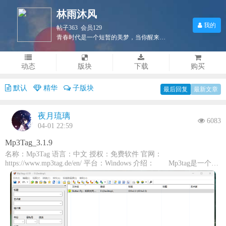
林雨沐风
我的
帖子363 会员129
青春时代是一个短暂的美梦，当你醒来时，它早已消失得无影无踪了。
动态
版块
下载
购买
默认
精华
子版块
最后回复
最新文章
夜月琉璃
6083
04-01 22:59
Mp3Tag_3.1.9
名称：Mp3Tag 语言：中文 授权：免费软件 官网：
https://www.mp3tag.de/en/ 平台：Windows 介绍： Mp3tag是一个功
能强大且易于使用的工具，用于编辑音频文件的元数据。 它支持
批量编辑ID3v1，ID3v2.3，ID3v2.4，iTunes MP4，WMA，Vorbis评论
和APE标签，一次为多个文件，涵盖多种音频格式。 此外，它支
持从Discogs，MusicBrainz或freedb等在线数据库查找，允许您自动收
集适当的标签并为您的音乐库下载封面。 您可以根据标签信息重
命名文件，替换标签和文件名中的字符或单词，导入/导出标签信息，