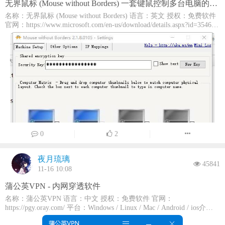
无界鼠标 (Mouse without Borders) 一套键鼠控制多台电脑的工具！(可跨电脑拷贝/拖放文件)
StorePackage_22204.1400.4.0_x64.msix TCUI-
App_1.23.28004.0_language-zh-hans.appx TCUI-
名称：无界鼠标 (Mouse without Borders) 语言：英文 授权：免费软件
App_1.23.28004.0_language-zh-hant.appx TCUI-
官网：https://www.microsoft.com/en-us/download/details.aspx?id=35460
App_1.23.28004.0_x64.appx Teams.appx
平台：Windows介绍： Mouse without Borders 是微软出品的无界键鼠
TimeUniversalStub_1.0.75.0_language-zh-hans.msix
工具，人们常称它为“无界鼠标”，使用这个小软件，可以让您用一套
TimeUniversalStub_1.0.75.0_language-zh-hant.msix
键鼠控制多台电脑，大大提高工作效率 “无界鼠标”最多可以把四台PC
TimeUniversal_11.2202.24.0_language-zh-hans.msix
电脑连接在一起，用户可以用一个鼠标在不同电脑上完成复制、粘
TimeUniversal_11.2202.24.0_language-zh-hant.msix
贴、拖拽等操作，感觉就像在用同一台电脑一样 除了支持文件操作之
TimeUniversal_11.2202.24.0_x64.msix
ToDoStub_0.54.42772.0_language-zh-hans.appx
外，“无界鼠标”还可以让用户通过该软件在一台电脑上登录到所有其
ToDoStub_0.54.42772.0_language-zh-hant.appx
他相连接的电脑上 此外，你还可以通过该软件自定义桌面壁纸，图片
Todos_2.54.42772.0_language-zh-hans.appx
来自Bing的每日一图。当然，这一切的条件前提是你的电脑都是处于
Todos_2.54.42772.0_language-zh-hant.appx
同一局域网下。 无界鼠标汉化中文版主要功能 1、Windows平台下多
Todos_2.54.42772.0_x64.appx Video_Desktop_Production_language-zh-
机器间共享一套鼠标和键盘，可提高使用KVM的效率 2、容易从一台
hans.msix Video_Desktop_Production_language-zh-hant.msix
机器复制和黏贴文本或图像到其它所有机器 3、能够在机器间拖拽文
Video_Desktop_Production_x64.appx
件 4、能够对其它机器截屏 5、能够切换成同步控制所有机器 6、可定
0
2
VoiceRecorderStub_1.0.42.0_language-zh-hans.appx
制Windows7的登录屏幕 7、完全对等模式，所有电脑间都是对等的，
VoiceRecorderStub_1.0.42.0_language-zh-hant.appx
WeatherStub_1.0.6.0_language-zh-hans.appx
可以拿起任意一台电脑连接的鼠标和键盘操作其它电脑运行截图：下
夜月琉璃
WeatherStub_1.0.6.0_language-zh-hant.appx
载地址：官网下载
45841
Weather_4.53.33420.0_language-zh-hans.appx
11-16 10:08
Weather_4.53.33420.0_language-zh-hant.appx
Weather_4.53.33420.0_x64.appx
蒲公英VPN - 内网穿透软件
WhiteboardWRT_21.10208.5605.0_x64.appx WordTeam.language-zh-
名称：蒲公英VPN 语言：中文 授权：免费软件 官网：
cn.appx WordTeam.language-zh-tw.appx WordTeam_x64.appx
XboxIdp_12.50.6001.0_language-zh-hans.appx
https://pgy.oray.com/ 平台：Windows / Linux / Mac / Android / ios介
XboxIdp_12.50.6001.0_language-zh-hant.appx
绍： 蒲公英VPN是一款功能十分强大的路由穿透软件，由Oray出
XboxIdp_12.50.6001.0_x64.appx XboxPcApp_2105.1000.24.0_language-