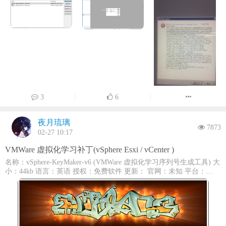
令：“Add-Appxpackage -Path ” 进行安装 如果是Store商城有的资源，
对.vce文件的工具，可新建、编辑.vce文件，可用与模拟考试！VCE考
也可以到这里进行下载：点击访问 下载地址：点击下载附系统默认组
试模拟器是为测试认证考试设计的，它允许你创建，编辑，进行实践
件列表：AppInstaller_language-zh-hans.msix AppInstaller_language-zh-
测试模拟考试环境！软件仅支持导入txt类型的题目 补充：高级定
hant.msix AppInstaller_x64.msix
位功能，包括国际符号的全面支持。一些符号/字符不被认可已完全固
AppStubCS.Windows_21.21030.25003.0_language-zh-hans.appx
定的问题。 更新和增强：恢复训练模式会话的选项，让用户去接
AppStubCS.Windows_21.21030.25003.0_language-zh-hant.appx
他们的实践，他们把它究竟在哪里。 更新和增强：配色方案已更
AppStubCS.Windows_21.21030.25003.0_x64_Ship.Inbox.appx
新，包括更好的品种和无故障运行。 更新：法术的VCE设计软件
App_11.2202.46.0_language-zh-hans.msix App_11.2202.46.0_language-
包括2014本词典和词汇检查。预览截图：一些说明： 1.首先将以下文
zh-hant.msix App_11.2202.46.0_x64.msix App_11.2202.6.0_language-zh-
件下载完成，第一个安装完成后，取消“Lanuch vce ”的选项，然后解
hans.msix App_11.2202.6.0_language-zh-hant.msix
App_11.2202.6.0_x64.msix App_3219.31113.2239.0_language-zh-
压第二个文件，将其中的文件复制到前面的安装目录下替换即可破解
hans.appx App_3219.31113.2239.0_language-zh-hant.appx
完成 2.关于为什么VCE Player Demo与VCE Designer Demo 版本不一致
3
6
App_3219.31113.2239.0_scale-400.appx
的问题，由于站长在多次测试后，发现目前各网站中能下载到的1.1.5
App_3219.31113.2239.0_x64.appx App_4.2.2.0_language-zh-hans.msix
的版本VCE Designer Demo均存在暗桩问题(也即是创建试题后，超过5
App_4.2.2.0_language-zh-hant.msix App_4.2.2.0_x64.msix
夜月琉璃
个以上的题目保存以后，再次打开(无论是VCE Player Demo还是VCE
Calculator_10.2103.8.0_language-zh-hans.appx
7873
02-27 10:17
Designer Demo)均会提示下列错误)，故而更换成较为稳定的1.0.2的版
Calculator_10.2103.8.0_language-zh-hant.appx
本 3.当前汉化补丁仅用于测试使用，由于并非专业翻译，因此部分语
Calculator_10.2103.8.0_x64.appx CameraApp_2022.2201.4.0_language-
VMWare 虚拟化学习补丁(vSphere Esxi / vCenter )
句及内容可能翻译并不恰当，如果您有更好的也欢迎提供给我们
zh-hans.msix CameraApp_2022.2201.4.0_language-zh-hant.msix
CameraApp_2022.2201.4.0_x64.msix
======================================================
名称：vSphere-KeyMaker-v6 (VMWare 虚拟化学习序列号生成工具) 大
CascadiaPackage_1.12.10983.0_x64.msix
下载地址：vce_setup 学习补丁 汉化补丁相关阅读：如何切换中文
小：44kb 语言：英语 授权：免费软件 更新： 官网：未知 平台：
Clipchamp.Clipchamp_yxz26nhyzhsrt.msixbundle
（2楼） / 如何使用VCE Designer Demo制作题库（3楼）
Windows介绍： 没有更多介绍截图： 下载地址：点击下载
CortanaApp.View_3.2204.14815.0_x64_Production.msix
ExcelTeam.language-zh-cn.appx ExcelTeam.language-zh-tw.appx
ExcelTeam_x64.appx FeedbackHub_1.2201.61.0_language-zh-hans.msix
FeedbackHub_1.2201.61.0_language-zh-hant.msix
FeedbackHub_1.2201.61.0_x64.msix GameBar_1.47.2385.0_x64.appx
GameBar_2.622.3232.0_language-zh-hans.appx