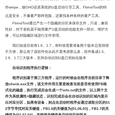
作winpe，做GHO还原系统的U盘启动引导工具。FbinstTool的特
点是安全，不像量产那样危险，还要找各种各样的量产工具。
FbinstTool通过产生一个隐藏的分区来保存文件，只读，兼容
性好，对于老机器不能用量产U盘启动的也能支持一部分。维护方
便，可以对隐藏区域进行文件管理。
我们知道目前有1.6、1.7，有时候需要准备两个版本总觉得很
不方便，那么有了该软件你从此不需考虑那么多，软件集成1.5、
1.6、1.7三大版本，支持自动识别U盘已初始化版本
自动识别程序执行逻辑：
程序识别基于第三方程序，运行的时候会在程序当前目录下释
放check.exe文件，该文件作用主要是检查当前是否有使用FB格
式化的磁盘，执行完成后会生成一个info.txt的文件，以上两个文
件为系统属性+隐藏状态，识别完成后会在自动识别的区域内显示
出对应分区，如果有设备，则点击启动时程序会通过读取分区的51
2字节寻找对应关键值，FB1.6的关键值为{01,06,03}，FB1.7的关
键值为{01,07,04}，并根据关键值来启动对应的版本