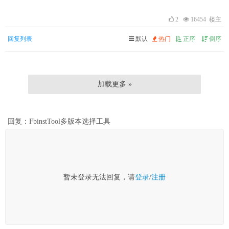
2
16454 楼主
回复列表
默认
热门
正序
倒序
加载更多 »
回复：FbinstTool多版本选择工具
暂未登录无法回复，请
登录
/
注册