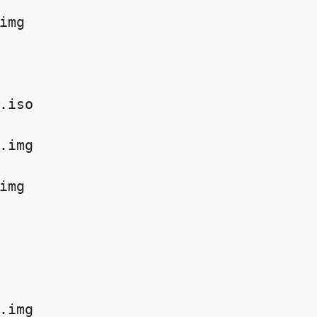
img

.iso

.img

img

.img
