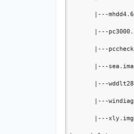
       |---mhdd4.6
       |---pc3000.
       |---pccheck
       |---sea.ima

       |---wddlt28
       |---windiag
       |---xly.img
