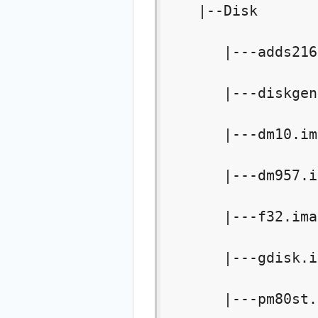
    |--Disk

       |---adds216
       |---diskgen
       |---dm10.img
       |---dm957.i
       |---f32.ima

       |---gdisk.i
       |---pm80st.