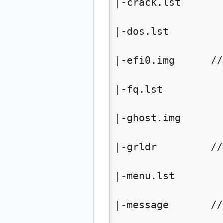
|-crack.lst

|-dos.lst

|-efi0.img      /
|-fq.lst

|-ghost.img

|-grldr         
|-menu.lst

|-message       