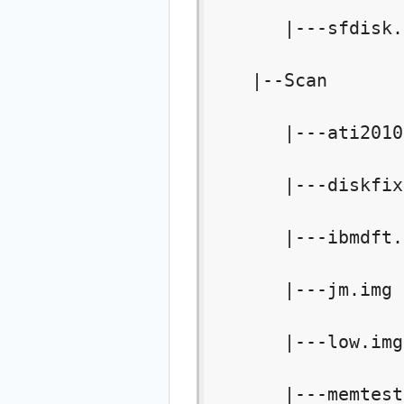
       |---sfdisk.
    |--Scan

       |---ati2010
       |---diskfix
       |---ibmdft.
       |---jm.img 

       |---low.img

       |---memtest