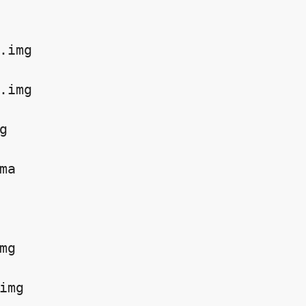
.img

.img 



ma

mg

img
