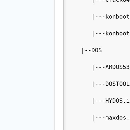
       |---konboot
       |---konboot
    |--DOS

       |---ARDOS5
       |---DOSTO
       |---HYDOS.
       |---maxdos