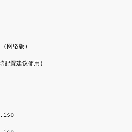
o (网络版)

(低端配置建议使用)

.iso  

.iso
