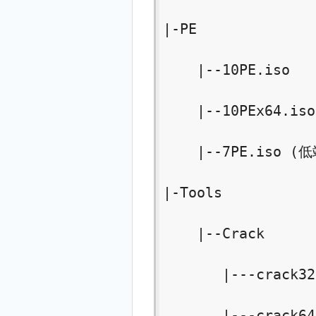
|-PE

    |--10PE.iso

    |--10PEx64.is
    |--7PE.iso 
|-Tools

    |--Crack

       |---crack32
       |---crack64