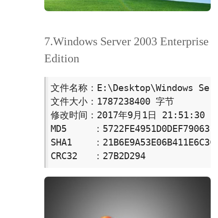
7.Windows Server 2003 Enterprise
Edition
文件名称：E:\Desktop\Windows Serve
文件大小：1787238400 字节

修改时间：2017年9月1日 21:51:30

MD5     ：5722FE4951D0DEF7906311
SHA1    ：21B6E9A53E06B411E6C3C7