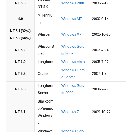
NT 5.0
Windows 2000
2000-2-17
NT 5.0
Millenniu
4.9
Windows ME
2000-9-14
m
NT 5.1(32位)
Whistler
Windows XP
2001-10-25
NT 5.2(64位)
Whistler S
Windows Serv
NT 5.2
2003-4-24
erver
er 2003
NT 6.0
Longhorn
Windows Vista
2005-7-27
Windows Hom
NT 5.2
Quattro
2007-1-7
e Server
Longhorn
Windows Serv
NT 6.0
2008-2-27
Server
er 2008
Blackcom
b,Vienna,
NT 6.1
Windows 7
2009-10-22
Windows
7
Windows
Windows Serv