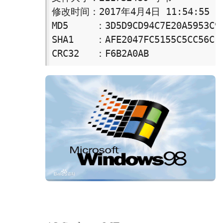
修改时间：2017年4月4日 11:54:55

MD5     ：3D5D9CD94C7E20A5953C9D
SHA1    ：AFE2047FC5155C5CC56C11
CRC32   ：F6B2A0AB