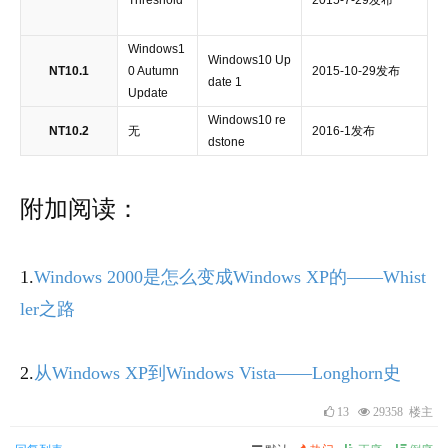
Threshold
2015-7-29发布
Windows1
Windows10 Up
NT10.1
0 Autumn
2015-10-29发布
date 1
Update
Windows10 re
NT10.2
无
2016-1发布
dstone
附加阅读：
1.
Windows 2000是怎么变成Windows XP的——Whist
ler之路
2.
从Windows XP到Windows Vista——Longhorn史
13
29358 楼主