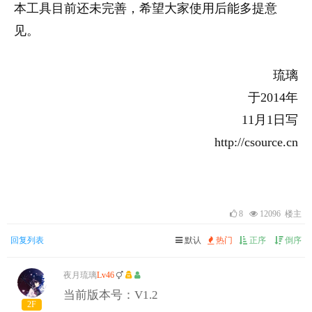
本工具目前还未完善，希望大家使用后能多提意
见。
琉璃
于2014年
11月1日写
http://csource.cn
8
12096 楼主
回复列表
默认
热门
正序
倒序
夜月琉璃
Lv46
当前版本号：V1.2
2F