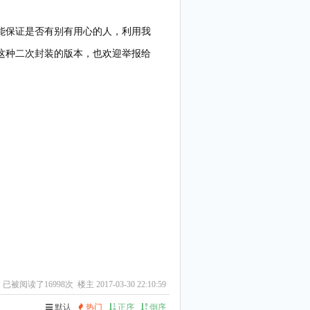
能保证是否有别有用心的人，利用我
这种二次封装的版本，也欢迎举报给
已被阅读了16998次 楼主 2017-03-30 22:10:59
默认
热门
正序
倒序