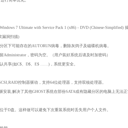
下进行简单优化。
s 7 Ultimate with Service Pack 1 (x86) - DVD (Chinese-S
微软漏洞扫描)
各分区下可能存在的AUTORUN病毒，删除灰鸽子及磁碟机病毒。
Administrator，密码为空。（用户装好系统后请及时加密码）
认共享(如C$、D$、E$ ……)，系统更安全。
,SCSI,RAID控制器驱动，支持64位处理器，支持双核处理器。
USB 光驱安装,解决了其他GHOST系统在部份SATA或有隐藏分区的电脑上无
都位于D盘。这样做可以避免下次重装系统时丢失用户个人文件。