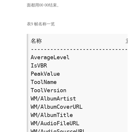
面都用00 00结束。
表9 帧名称一览
名称　　　　　　　　　　　　　　　意义
-------------------------------
AverageLevel　　　　　　　　　　　
IsVBR　　　　　　　　　　　　　　 可
PeakValue　　　　　　　　　　　　 峰
ToolName　　　　　　　　　　　　　工
ToolVersion　　　　　　　　　　　 
WM/AlbumArtist　　　　　　　　　　
WM/AlbumCoverURL　　　　　　　　　
WM/AlbumTitle　　　　　　　　　 　
WM/AudioFileURL　　　　　　　　　 
WM/AudioSourceURL　　　　　　　　