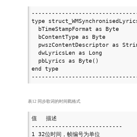
-------------------------------
type struct_WMSynchronisedLyrics
  bTimeStampFormat as Byte  
  bContentType as Byte      
  pwszContentDescriptor as S
  dwLyricsLen as Long        
  pbLyrics as Byte()        
end type 

-------------------------------
表12 同步歌词的时间戳格式
值　 描述 

--------------------------- 

1 32位时间，帧编号为单位 
