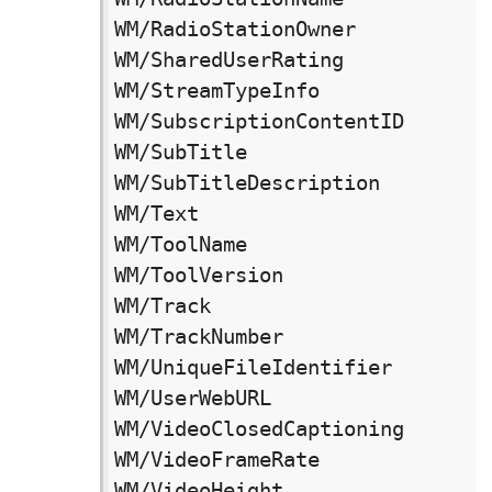
WM/RadioStationOwner　　　　　
WM/SharedUserRating　　　　　　
WM/StreamTypeInfo　　　　　　　
WM/SubscriptionContentID　　　
WM/SubTitle　　　　　　　　　　　 
WM/SubTitleDescription　　　
WM/Text　　　　　　　　　　　　　 文
WM/ToolName　　　　　　　　　　　 
WM/ToolVersion　　　　　　　　　
WM/Track　　　　　　　　　　　　　曲
WM/TrackNumber　　　　　　　　　
WM/UniqueFileIdentifier　　　　
WM/UserWebURL　　　　　　　　　　 
WM/VideoClosedCaptioning　　
WM/VideoFrameRate　　　　　　　
WM/VideoHeight　　　　　　　　　