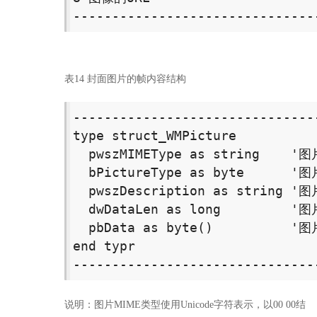
-------------------------------
表14 封面图片的帧内容结构
-------------------------------
type struct_WMPicture 

  pwszMIMEType as string    '图
  bPictureType as byte    
  pwszDescription as string
  dwDataLen as long         '图
  pbData as byte()         
end typr 

-------------------------------
说明：图片MIME类型使用Unicode字符表示，以00 00结