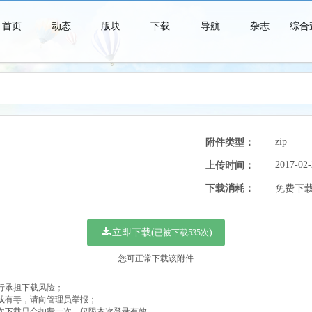
首页
动态
版块
下载
导航
杂志
综合
青春时代是一个短暂的美梦，当你醒来时，它早已消失得无影无踪了。
zip
附件类型：
2017-02-
上传时间：
下载消耗：
免费下
立即下载(
)
已被下载535次
您可正常下载该附件
自行承担下载风险；
法或有毒，请向管理员举报；
多次下载只会扣费一次，仅限本次登录有效。