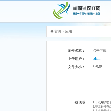
游客，您好！您可以
登录
或
注册
首页
»
应用
加入115生活VIP，立享尊贵服务
附件名称：
点击下载
admin
上传用户：
3.6MB
文件大小：
下载说明
1.下载用户
2.若文件非
3.本次登录